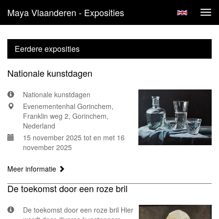
Maya Vlaanderen - Exposities
Tog
navi
Eerdere exposities
Nationale kunstdagen
Nationale kunstdagen
Evenementenhal Gorinchem,
Franklin weg 2, Gorinchem,
Nederland
15 november 2025 tot en met 16
november 2025
Meer informatie
De toekomst door een roze bril
De toekomst door een roze bril Hier