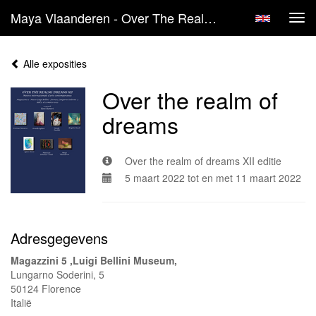
Maya Vlaanderen - Over The Realm Of Dreams
Tog
navi
Alle exposities
Over the realm of
dreams
Over the realm of dreams XII editie
5 maart 2022 tot en met 11 maart 2022
Adresgegevens
Magazzini 5 ,Luigi Bellini Museum,
Lungarno Soderini, 5
50124 Florence
Italië