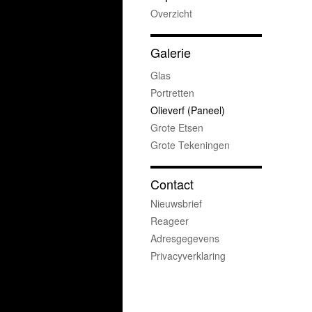
Overzicht
Galerie
Glas
Portretten
Olieverf (paneel)
Grote Etsen
Grote Tekeningen
Contact
Nieuwsbrief
Reageer
Adresgegevens
Privacyverklaring