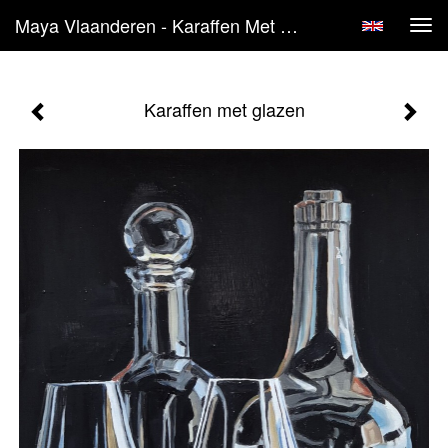
Maya Vlaanderen - Karaffen Met Glazen
Tog
navi
Karaffen met glazen