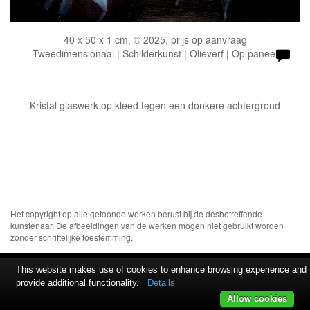
40 x 50 x 1 cm, © 2025, prijs op aanvraag
Tweedimensionaal | Schilderkunst | Olieverf | Op paneel
Kristal glaswerk op kleed tegen een donkere achtergrond
Het copyright op alle getoonde werken berust bij de desbetreffende
kunstenaar. De afbeeldingen van de werken mogen niet gebruikt worden
zonder schriftelijke toestemming.
This website makes use of cookies to enhance browsing experience and
provide additional functionality.
Details
Allow cookies