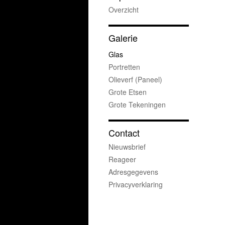
Overzicht
Galerie
Glas
Portretten
Olieverf (paneel)
Grote Etsen
Grote Tekeningen
Contact
Nieuwsbrief
Reageer
Adresgegevens
Privacyverklaring