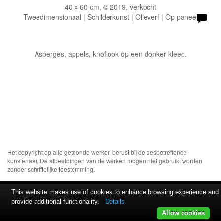
40 x 60 cm, © 2019, verkocht
Tweedimensionaal | Schilderkunst | Olieverf | Op paneel
Asperges, appels, knoflook op een donker kleed.
Het copyright op alle getoonde werken berust bij de desbetreffende
kunstenaar. De afbeeldingen van de werken mogen niet gebruikt worden
zonder schriftelijke toestemming.
This website makes use of cookies to enhance browsing experience and
provide additional functionality.
Details
Allow cookies